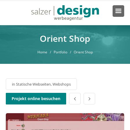
Orient Shop
Home
/ Portfolio / Orient Shop
in
Statische Webseiten
,
Webshops
Projekt online besuchen