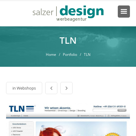
TLN
Home
/ Portfolio / TLN
in
Webshops